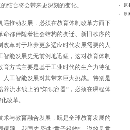
度的结合将会带来更深刻的变化。
纪
原
蔡
原
遇推动发展，必须在教育体制改革方面下
法
革命都伴随着社会结构的变迁、新旧秩序的
制改革对于培养更多适应时代发展需要的人
工智能发展史无前例地迅猛，这对教育体制
教育方式主要是基于工业时代的生产力特征
。人工智能发展对其带来巨大挑战。特别是
培养流水线上的“知识容器”，必须在课程体
深化改革。
术与教育融合发展，既是全球教育发展的
同课题。我国先贤讲“君子役物”，说的是君