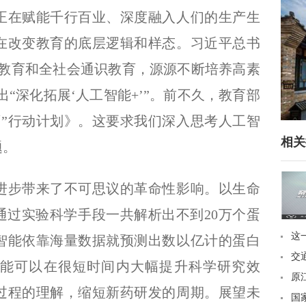
在赋能千行百业、深度融入人们的生产生
在改变教育的底层逻辑和样态。习近平总书
段教育和全社会通识教育，源源不断培养高素
出“深化拓展‘人工智能+’”。前不久，教育部
育”行动计划》。这要求我们深入思考人工智
相关
题。
步带来了不可思议的革命性影响。以生命
类通过实验科学手段一共解析出不到20万个蛋
这
智能依靠海量数据就预测出数以亿计的蛋白
道
交
能可以在很短时间内大幅提升科学研究效
被
原
过程的理解，缩短新药研发的周期。展望未
违
国