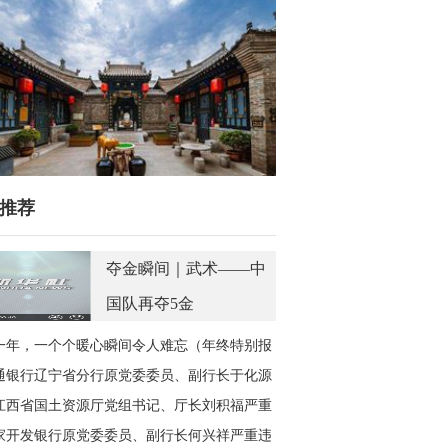
推荐
夺金瞬间｜武术——中
国队再夺5金
一年，一个个暖心瞬间令人难忘（年终特别报
）
通银行辽宁省分行原党委委员、副行长于化源
开除党籍和公职
江西省国土资源厅党组书记、厅长刘积福严重
纪违法被开除党籍
家开发银行原党委委员、副行长何兴祥严重违