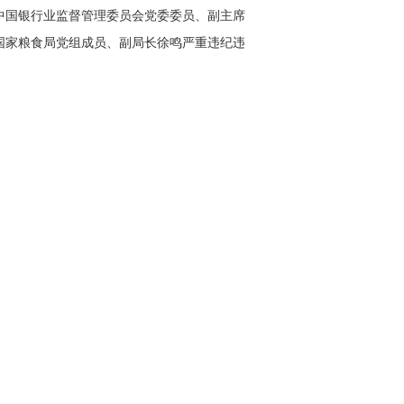
违法被开除党籍和公职
中国银行业监督管理委员会党委委员、副主席
鄂生严重违纪违法被开除党籍
国家粮食局党组成员、副局长徐鸣严重违纪违
被开除党籍