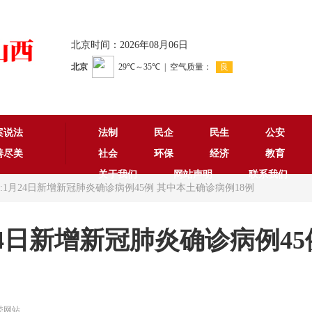
北京时间：2026年08月06日
案说法
法制
民企
民生
公安
善尽美
社会
环保
经济
教育
关于我们
网站声明
联系我们
委:1月24日新增新冠肺炎确诊病例45例 其中本土确诊病例18例
24日新增新冠肺炎确诊病例45
健委网站