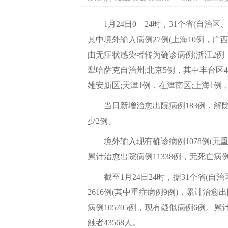
1月24日0—24时，31个省(自治
其中境外输入病例27例(上海10例，广
由无症状感染者转为确诊病例(浙江2例，
犁哈萨克自治州;北京5例，其中丰台区4
雄安新区;天津1例，在津南区;上海1
当日新增治愈出院病例183例，解除
少2例。
境外输入现有确诊病例1078例(无重症
累计治愈出院病例11338例，无死亡病
截至1月24日24时，据31个省(自
2616例(其中重症病例9例)，累计治愈
病例105705例，现有疑似病例6例。累
触者43568人。