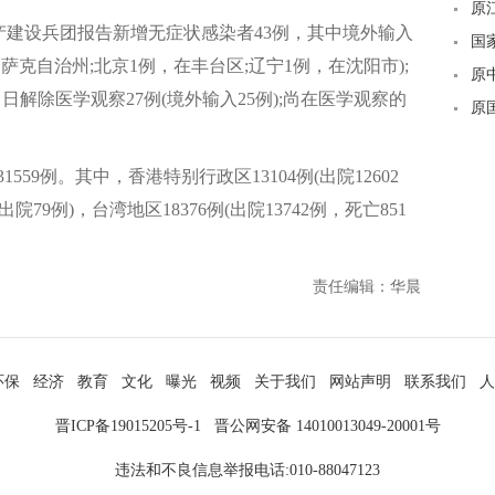
被
原
产建设兵团报告新增无症状感染者43例，其中境外输入
违
国
哈萨克自治州;北京1例，在丰台区;辽宁1例，在沈阳市);
纪
原
日解除医学观察27例(境外输入25例);尚在医学观察的
蔡
原
法
9例。其中，香港特别行政区13104例(出院12602
院79例)，台湾地区18376例(出院13742例，死亡851
责任编辑：华晨
环保
经济
教育
文化
曝光
视频
关于我们
网站声明
联系我们
人
晋ICP备19015205号-1
晋公网安备 14010013049-20001号
违法和不良信息举报电话:010-88047123