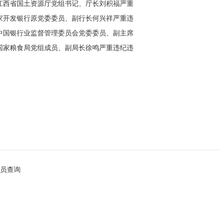
开除党籍和公职
江西省国土资源厅党组书记、厅长刘积福严重
纪违法被开除党籍
家开发银行原党委委员、副行长何兴祥严重违
违法被开除党籍和公职
中国银行业监督管理委员会党委委员、副主席
鄂生严重违纪违法被开除党籍
国家粮食局党组成员、副局长徐鸣严重违纪违
被开除党籍
员查询