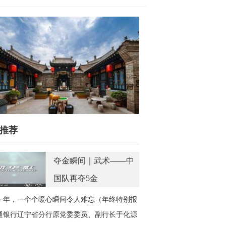
推荐
夺金瞬间｜武术——中
国队再夺5金
一年，一个个暖心瞬间令人难忘（年终特别报
）
通银行辽宁省分行原党委委员、副行长于化源